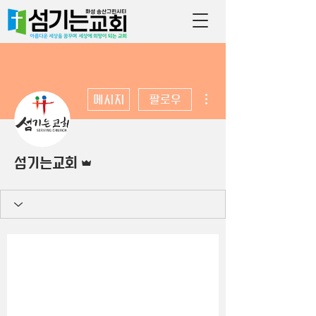
더보기
메시지
팔로우
운영자
섬기는교회