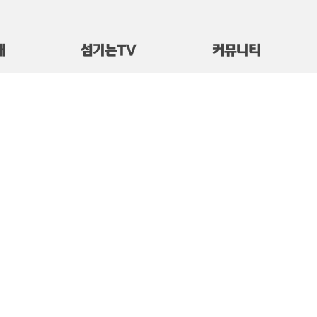
대
섬기는TV
커뮤니티