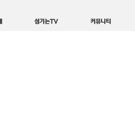
대
섬기는TV
커뮤니티