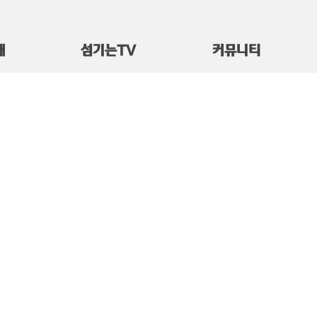
대
섬기는TV
커뮤니티