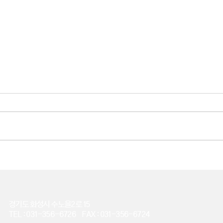
경기도 화성시 수노을2로 15
TEL : 031-356-6726 FAX : 031-356-6724