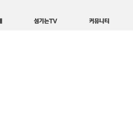
대
섬기는TV
커뮤니티