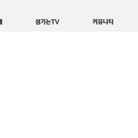
대
섬기는TV
커뮤니티