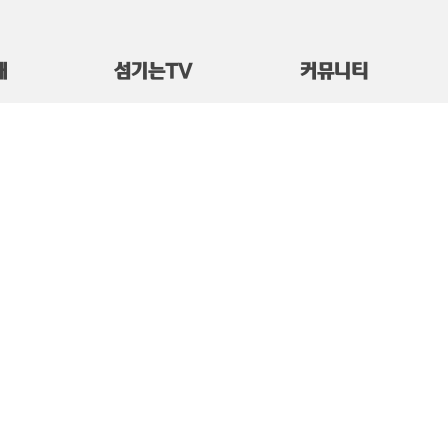
대
섬기는TV
커뮤니티