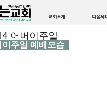
교회소개
다음세
5.14 어버이주일
 어버이주일 예배모습  