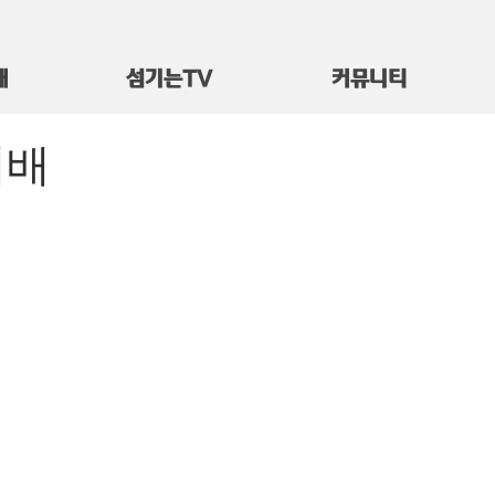
대
섬기는TV
커뮤니티
예배