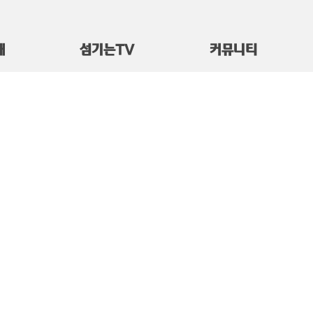
대
섬기는TV
커뮤니티