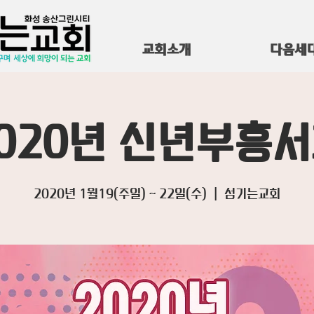
교회소개
다음세
020년 신년부흥
2020년 1월19(주일) ~ 22일(수)
  |  
섬기는교회