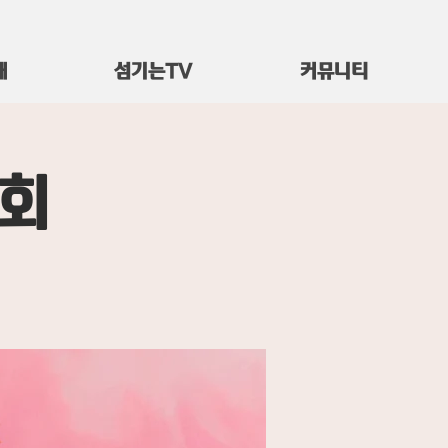
대
섬기는TV
커뮤니티
서회